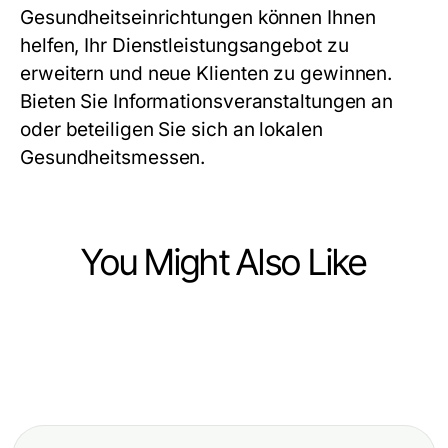
Gesundheitseinrichtungen können Ihnen
helfen, Ihr Dienstleistungsangebot zu
erweitern und neue Klienten zu gewinnen.
Bieten Sie Informationsveranstaltungen an
oder beteiligen Sie sich an lokalen
Gesundheitsmessen.
You Might Also Like
Health
Health
Osteopathie Kiel: Effiziente
Health
20 Beste Akra Labs Shop
Techniken für Ihre Gesundheit
The Power of Haartransplantation
Empfehlungen für ernsthafte