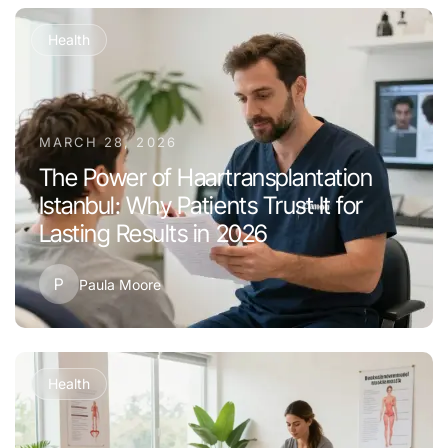
Health
MARCH 28, 2026
The Power of Haartransplantation
Istanbul: Why Patients Trust It for
Lasting Results in 2026
P
Paula Moore
Health