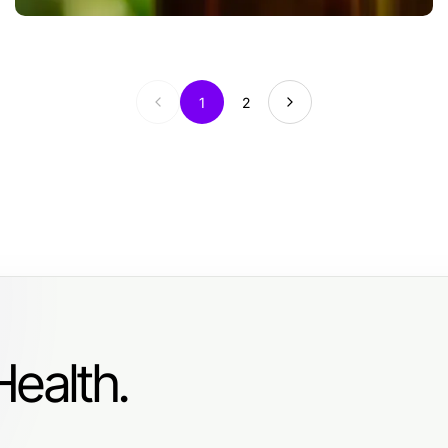
1
2
ealth.