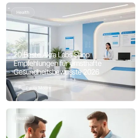
Health
APRIL 14, 2026
20 Beste Akra Labs Shop
Empfehlungen für ernsthafte
Gesundheitsbewusste 2026
P
Paula Moore
Health