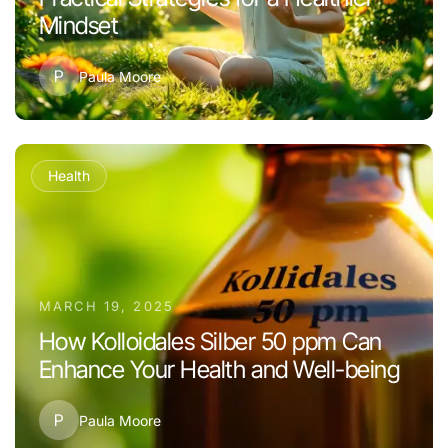
Mindset
P
Paula Moore
Health
MARCH 19, 2025
How Kolloidales Silber 50 ppm Can
Enhance Your Health and Well-being
P
Paula Moore