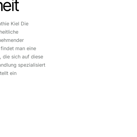
eit
thie Kiel Die
heitliche
unehmender
l findet man eine
 die sich auf diese
dlung spezialisiert
ellt ein