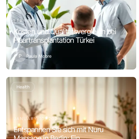
FEBRUARY 14, 2026
Kosten und Qualitätsvergleich bei
Haartransplantation Türkei
P
Paula Moore
Health
JANUARY 10, 2026
Entspannen Sie sich mit Nuru
Massage in Berlin: Ein