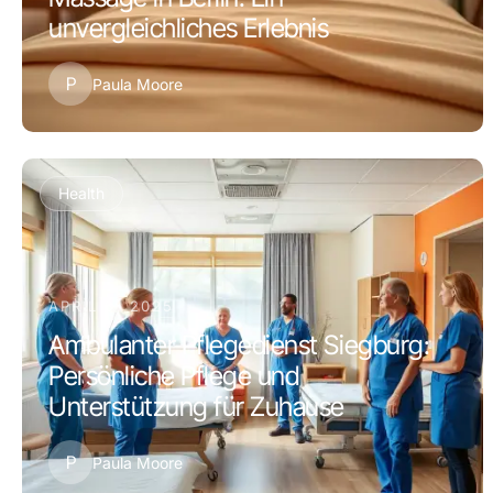
unvergleichliches Erlebnis
P
Paula Moore
Health
APRIL 5, 2025
Ambulanter Pflegedienst Siegburg:
Persönliche Pflege und
Unterstützung für Zuhause
P
Paula Moore