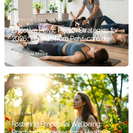
FEBRUARY 11, 2026
Effective Pelvic Health Strategies for
2026: Insights from Pelvi-care.de
P
Paula Moore
Health
DECEMBER 31, 2025
Fostering Emotional Wellbeing:
Practical Strategies for a Healthier