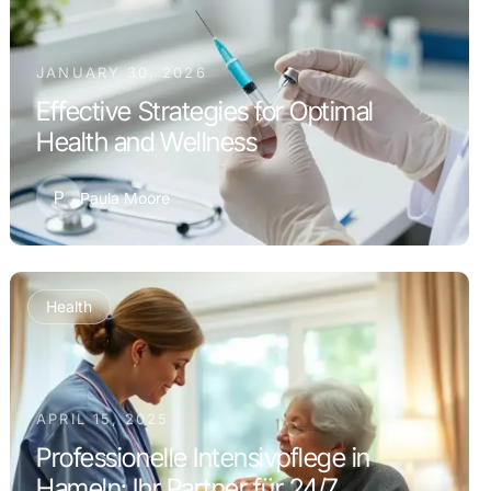
JANUARY 30, 2026
Effective Strategies for Optimal
Health and Wellness
P
Paula Moore
Health
APRIL 15, 2025
Professionelle Intensivpflege in
Hameln: Ihr Partner für 24/7