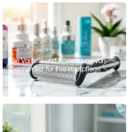
Health
MARCH 11, 2026
Die Vorteile und Anwendung von
Dermaroller für Ihre Hautpflege
P
Paula Moore
Health