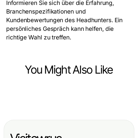
Informieren Sie sich über die Erfahrung,
Branchenspezifikationen und
Kundenbewertungen des Headhunters. Ein
persönliches Gespräch kann helfen, die
richtige Wahl zu treffen.
You Might Also Like
Jobs and Career
Jobs and Career
Wie man chef ungerecht bewertet
Jobs and Career
Wie man schlechte Arbeitskultur
für maximale Transparenz und
Bewährte Lebenslauf Vorlagen für
2026 effektiv bewertet: Strategien
Führungserfolg
2026: Erstellen Sie heute Ihren
für HR-Profis
überzeugenden Lebenslauf