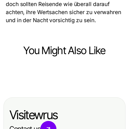
doch sollten Reisende wie überall darauf
achten, ihre Wertsachen sicher zu verwahren
und in der Nacht vorsichtig zu sein.
You Might Also Like
Travel and Tourism
Travel and Tourism
Kako olakšati planiranje
Travel and Tourism
Die besten Routen für ein
inostranstva za uspješne putnike
Fuerteventura: Ein umfassender
unvergessliches Wandern in Irland
Leitfaden für Ihren Traumurlaub
Visitewrus
Contact us