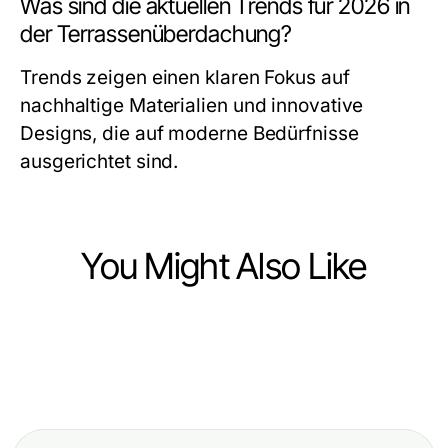
Was sind die aktuellen Trends für 2026 in
der Terrassenüberdachung?
Trends zeigen einen klaren Fokus auf
nachhaltige Materialien und innovative
Designs, die auf moderne Bedürfnisse
ausgerichtet sind.
You Might Also Like
Home and Garden
Home and Garden
Wie Carports Familien vor
Home and Garden
Terrassenüberdachung
Unwettern schützen: Praktische
Die Terrassenüberdachungen
freistehend: Die besten Optionen
Lösungen für 2026